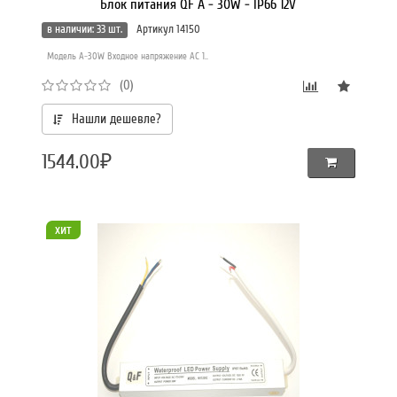
Блок питания QF A - 30W - IP66 12V
в наличии: 33 шт.
Артикул 14150
Модель A-30W Входное напряжение AC 1..
(0)
Нашли дешевле?
1544.00₽
хит