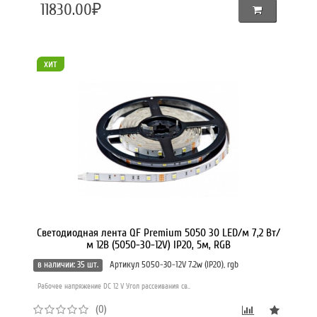
11830.00₽
хит
Светодиодная лента QF Premium 5050 30 LED/м 7,2 Вт/
м 12В (5050-30-12V) IP20, 5м, RGB
в наличии: 35 шт.
Артикул 5050-30-12V 7.2w (IP20), rgb
Рабочее напряжение DC 12 V Угол рассеивания св..
(0)