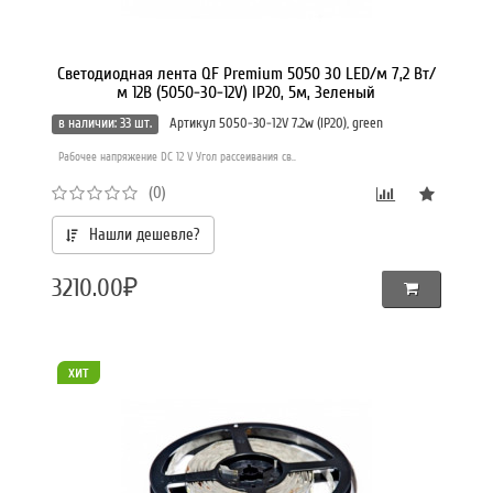
Светодиодная лента QF Premium 5050 30 LED/м 7,2 Вт/
м 12В (5050-30-12V) IP20, 5м, Зеленый
в наличии: 33 шт.
Артикул 5050-30-12V 7.2w (IP20), green
Рабочее напряжение DC 12 V Угол рассеивания св..
(0)
Нашли дешевле?
3210.00₽
хит