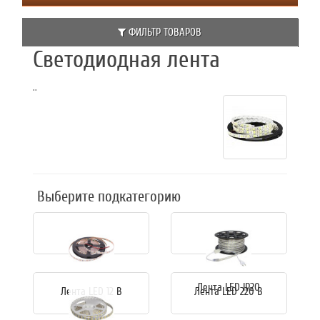
ФИЛЬТР ТОВАРОВ
Светодиодная лента
..
Выберите подкатегорию
Лента LED IP20
Лента LED 12 В
Лента LED 220 В