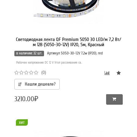
Светодиодная лента QF Premium 5050 30 LED/м 7,2 Вт/
м 12В (5050-30-12V) IP20, 5м, Красный
в наличии: 32 шт.
Артикул 5050-30-12V 7.2w (IP20), red
Рабочее напряжение DC 12 V Угол рассеивания св..
(0)
Нашли дешевле?
3210.00₽
хит