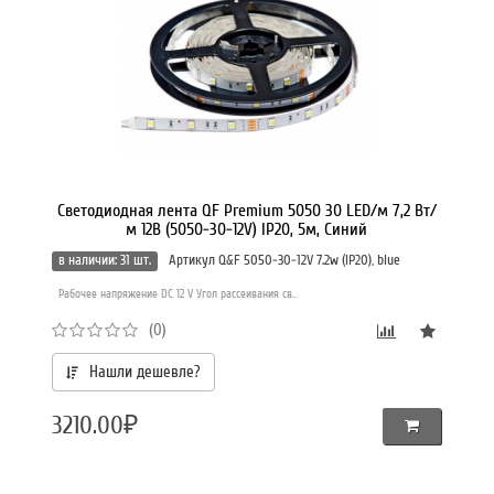
Светодиодная лента QF Premium 5050 30 LED/м 7,2 Вт/
м 12В (5050-30-12V) IP20, 5м, Синий
в наличии: 31 шт.
Артикул Q&F 5050-30-12V 7.2w (IP20), blue
Рабочее напряжение DC 12 V Угол рассеивания св..
(0)
Нашли дешевле?
3210.00₽