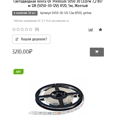
Светодиодная лента QF Premium 5050 30 LED/м 7,2 Вт/
м 12В (5050-30-12V) IP20, 5м, Желтый
в наличии: 34 шт.
Артикул 5050-30-12V 7.2w (IP20), yellow
Рабочее напряжение DC 12 V Угол рассеивания св..
(0)
Нашли дешевле?
3210.00₽
хит