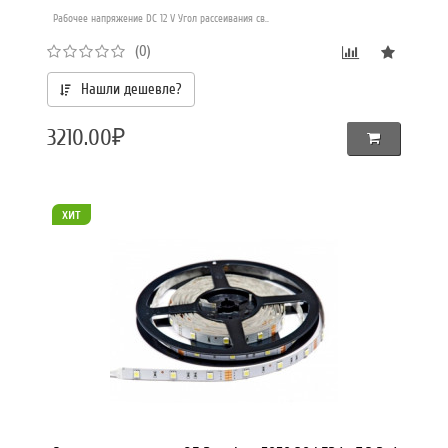
Рабочее напряжение DC 12 V Угол рассеивания св..
(0)
Нашли дешевле?
3210.00₽
хит