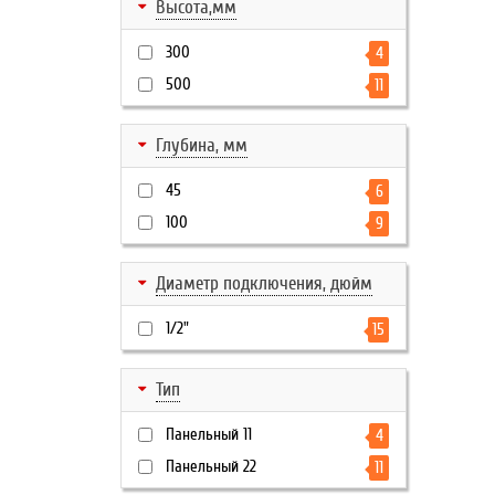
Высота,мм
300
4
500
11
Глубина, мм
45
6
100
9
Диаметр подключения, дюйм
1/2"
15
Тип
Панельный 11
4
Панельный 22
11