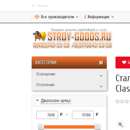
×
Закрыть
Все производители
Информация
КАТЕГОРИИ
З
Освещение
Ста
Отопление
Clas
Диапазон цены:
₽ -
₽